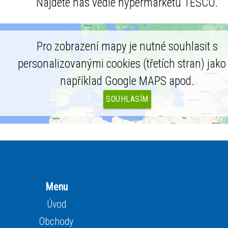
Najdete nás vedle hypermarketu TESCO.
Pro zobrazení mapy je nutné souhlasit s
personalizovanými cookies (třetích stran) jako 
například Google MAPS apod.
SOUHLASÍM
Menu
Úvod
Obchody