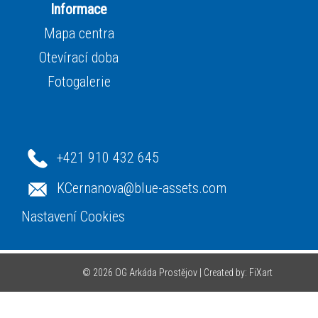
Informace
Mapa centra
Otevírací doba
Fotogalerie
+421 910 432 645
KCernanova@blue-assets.com
Nastavení Cookies
© 2026 OG Arkáda Prostějov |
Created by: FiXart