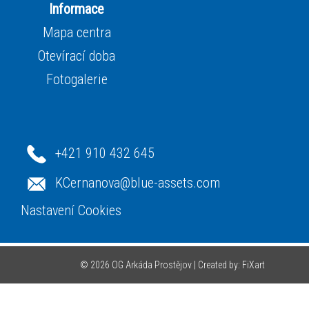
Informace
Mapa centra
Otevírací doba
Fotogalerie
+421 910 432 645
KCernanova@blue-assets.com
Nastavení Cookies
© 2026 OG Arkáda Prostějov |
Created by: FiXart