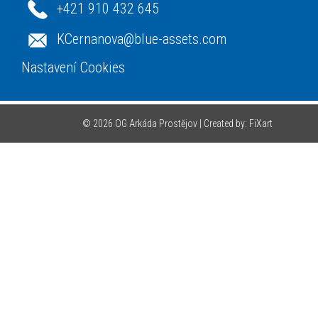
+421 910 432 645
KCernanova@blue-assets.com
Nastavení Cookies
© 2026 OG Arkáda Prostějov |
Created by: FiXart