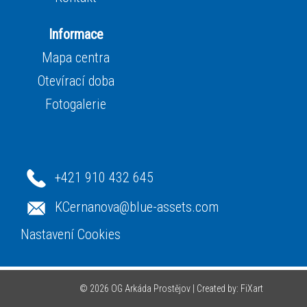
Informace
Mapa centra
Otevírací doba
Fotogalerie
+421 910 432 645
KCernanova@blue-assets.com
Nastavení Cookies
© 2026 OG Arkáda Prostějov |
Created by: FiXart